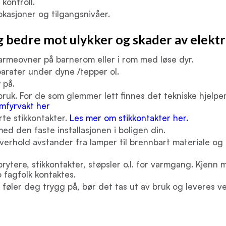
kontroll.
okasjoner og tilgangsnivåer.
g bedre mot ulykker og skader av elektr
varmeovner på barnerom eller i rom med løse dyr.
parater under dyne /tepper ol.
 på.
bruk. For de som glemmer lett finnes det tekniske hjelpem
mfyrvakt her
te stikkontakter.
Les mer om stikkontakter her.
ed den faste installasjonen i boligen din.
verhold avstander fra lamper til brennbart materiale og
, brytere, stikkontakter, støpsler o.l. for varmgang. Kjen
 fagfolk kontaktes.
 føler deg trygg på, bør det tas ut av bruk og leveres ve
u kan gjøre på det elektriske anlegget ditt. Vi anbefaler deg å be