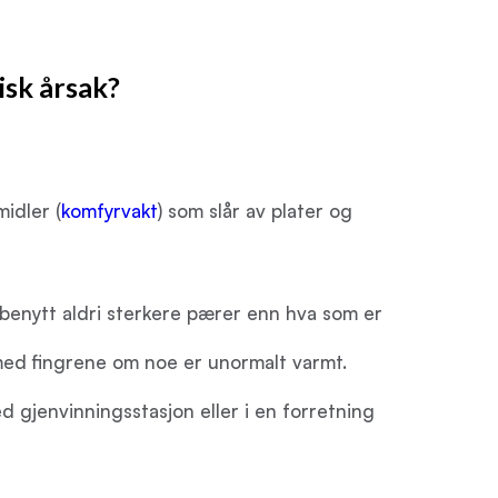
isk årsak?
idler (
komfyrvakt
) som slår av plater og
 benytt aldri sterkere pærer enn hva som er
n med fingrene om noe er unormalt varmt.
d gjenvinningsstasjon eller i en forretning
nytte en erfaren elektriker og som gjennomfører