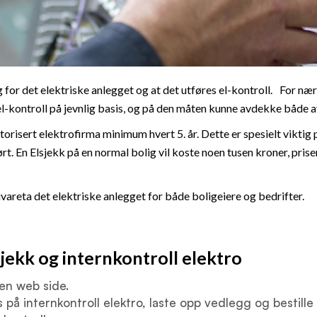
g for det elektriske anlegget og at det utføres el-kontroll. For næ
el-kontroll på jevnlig basis, og på den måten kunne avdekke både a
orisert elektrofirma minimum hvert 5. år. Dette er spesielt viktig 
ørt. En Elsjekk på en normal bolig vil koste noen tusen kroner, prise
ivareta det elektriske anlegget for både boligeiere og bedrifter.
jekk og internkontroll elektro
gen web side.
us på internkontroll elektro, laste opp vedlegg og bestille 