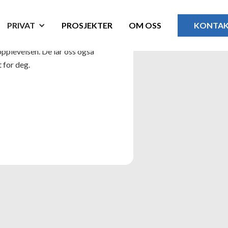
PRIVAT
PROSJEKTER
OM OSS
KONTA
opplevelsen. De lar oss også
 for deg.