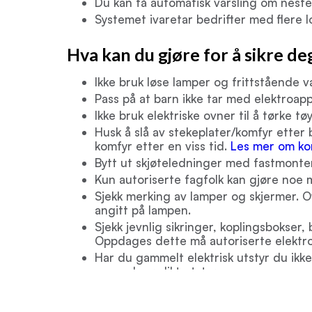
Du kan få automatisk varsling om neste 
Systemet ivaretar bedrifter med flere l
Hva kan du gjøre for å sikre de
Ikke bruk løse lamper og frittstående 
Pass på at barn ikke tar med elektroap
Ikke bruk elektriske ovner til å tørke tøy
Husk å slå av stekeplater/komfyr etter 
komfyr etter en viss tid.
Les mer om ko
Bytt ut skjøteledninger med fastmonter
Kun autoriserte fagfolk kan gjøre noe m
Sjekk merking av lamper og skjermer. O
angitt på lampen.
Sjekk jevnlig sikringer, koplingsbokser
Oppdages dette må autoriserte elektro
Har du gammelt elektrisk utstyr du ikke
som selger slikt utstyr.
Som ikke-faglært er det store begrensinger på hva d