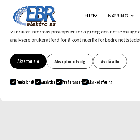
Informasjonskapsler
HJEM
NÆRING
Vi bruker informasjonskapsler for å gi deg den beste mulige 
analysere brukeratferd for å kontinuerlig forbedre nettstedet
Aksepter alle
Aksepter utvalg
Avslå alle
Funksjonelt
Analytics
Preferanser
Markedsføring