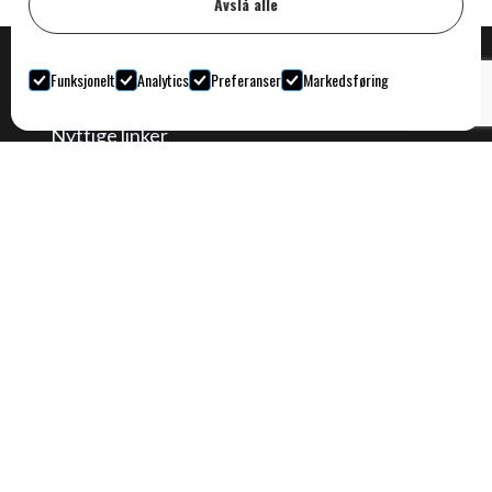
Avslå alle
Funksjonelt
Analytics
Preferanser
Markedsføring
Nyttige linker
Hjem
Næring
Privat
Prosjekter
Om oss
Aktuelt
Kontakt