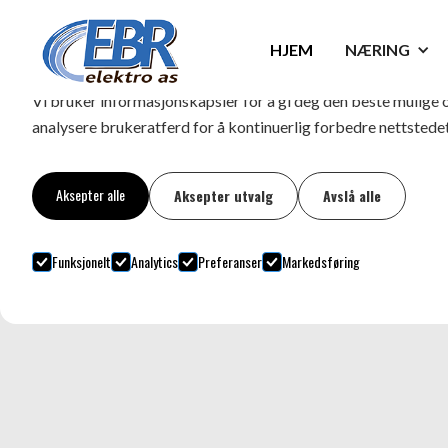
Informasjonskapsler
HJEM
NÆRING
Vi bruker informasjonskapsler for å gi deg den beste mulige 
analysere brukeratferd for å kontinuerlig forbedre nettstedet
Aksepter alle
Aksepter utvalg
Avslå alle
Funksjonelt
Analytics
Preferanser
Markedsføring