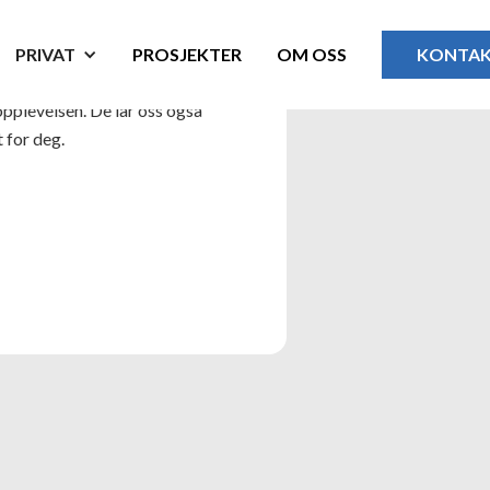
PRIVAT
PROSJEKTER
OM OSS
KONTA
opplevelsen. De lar oss også
 for deg.