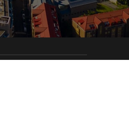
Medlemsportal
Ekstranett