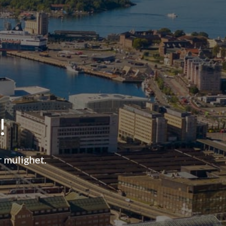
!
r mulighet.