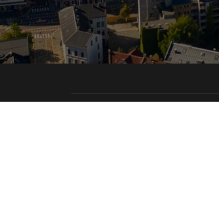
Nyttige linker
EBR
Hjem
(+47
Næring
post
Privat
Bes
Prosjekter
Solh
1461
Om oss