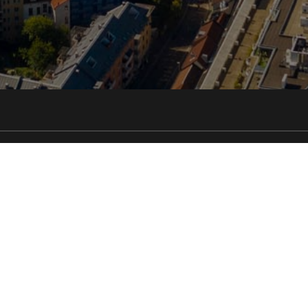
 Elektro AS
EBR Sikkerhet as
) 67 91 32 82
(+47) 94 98 79 10
@ebrelektro.no
bjorn@ebrsikkerhet.no
øksadrese
Besøksadrese
eimveien 36
Solheimveien 36
 Lørenskog
1461 Lørenskog